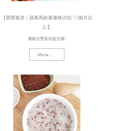
【寶寶食譜｜蘋果馬鈴薯優格沙拉(10個月以
上)】
優格含豐富的益生菌!
More...