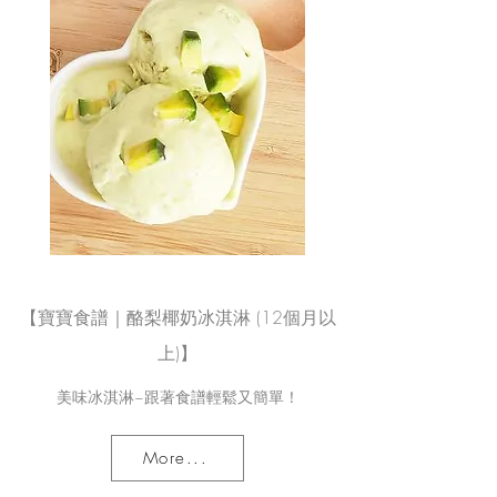
【寶寶食譜｜酪梨椰奶冰淇淋 (12個月以
上)】
美味冰淇淋~跟著食譜輕鬆又簡單！
More...