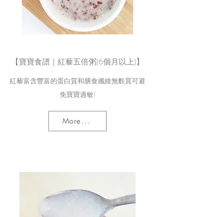
【寶寶食譜｜紅藜五倍粥(6個月以上)】
紅藜富含豐富的蛋白質和膳食纖維無麩質可避
免寶寶過敏!
More...