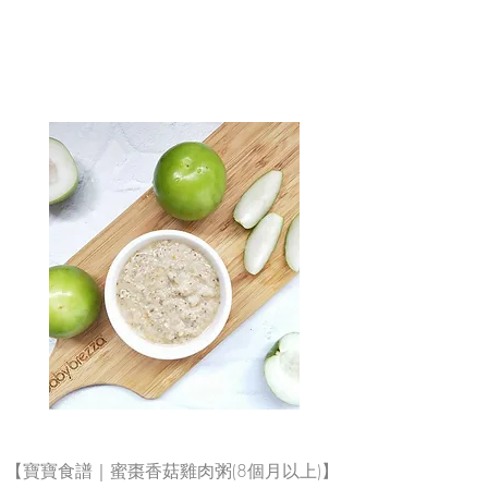
【寶寶食譜｜蜜棗香菇雞肉粥(8個月以上)】