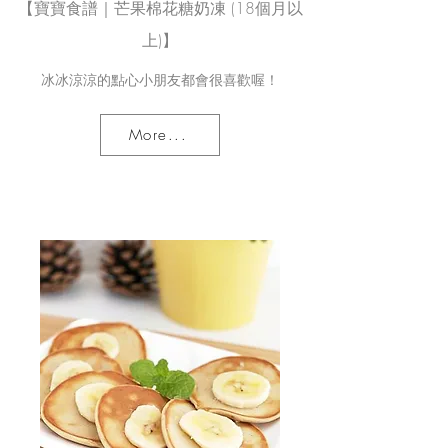
【寶寶食譜｜芒果棉花糖奶凍 (18個月以
上)】
冰冰涼涼的點心小朋友都會很喜歡喔！
More...