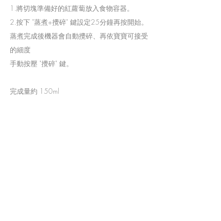
1.將切塊準備好的紅蘿蔔放入食物容器。
2.按下 "蒸煮+攪碎" 鍵設定25分鐘再按開始。
蒸煮完成後機器會自動攪碎、再依寶寶可接受
的細度
​手動按壓 "攪碎" 鍵。
完成量約 150ml