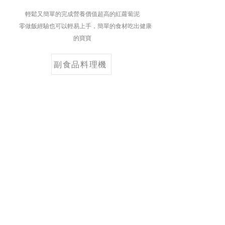
輕鬆又簡單的完成營養價值超高的紅蘿蔔泥
零做飯經驗也可以輕易上手，簡單的食材吃出健康
的寶寶
副食品料理機
HOME
線上購物
實體經銷門市