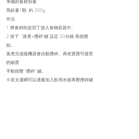
準備的食材份量:
馬鈴薯1顆 約 200g
作法
1.將食材削皮切丁放入食物容器中。
2.按下 "蒸煮+攪碎"鍵 設定 20分鐘 再按開
始。
蒸煮完成後機器會自動攪碎、再依寶寶可接受
的細度
​手動按壓 "攪碎" 鍵。
※若太濃稠可以適量加入飲用水後再壓攪碎鍵