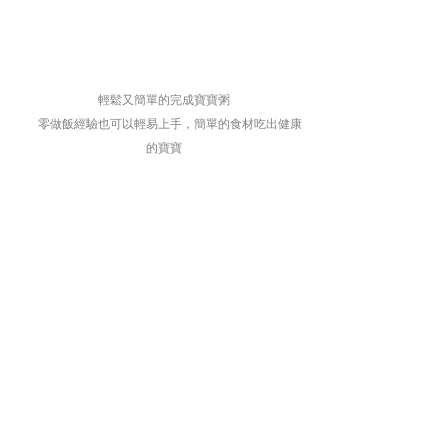
輕鬆又簡單的完成寶寶粥
零做飯經驗也可以輕易上手，簡單的食材吃出健康
的寶寶
副食品料理機
HOME
線上購物
實體經銷門市