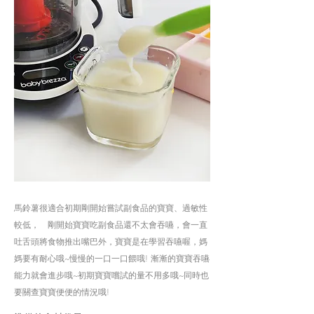
馬鈴薯很適合初期剛開始嘗試副食品的寶寶、過敏性
較低， 剛開始寶寶吃副食品還不太會吞嚥，會一直
吐舌頭將食物推出嘴巴外，寶寶是在學習吞嚥喔，媽
媽要有耐心哦~慢慢的一口一口餵哦! 漸漸的寶寶吞嚥
能力就會進步哦~初期寶寶嚐試的量不用多哦~同時也
要關查寶寶便便的情況哦!