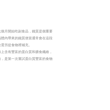
六個月開始吃副食品，鐵質是個重要
媽體內帶來的鐵質便當通常會在這段
故需另從食物裡補充。
加上含有豐富的蛋白質和膳食纖維，
敏，是第一次嘗試蛋白質豐富的食物