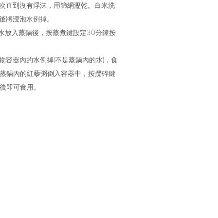
三次直到沒有浮沫，用篩網瀝乾。白米洗
時後將浸泡水倒掉。
飲用水放入蒸鍋後，按蒸煮鍵設定30分鐘按
物容器內的水倒掉(不是蒸鍋內的水)，食
蒸鍋內的紅藜粥倒入容器中，按攪碎鍵
後即可食用。