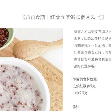
【寶寶食譜｜紅藜五倍粥 (6個月以上)】
寶寶之所以需要在四到
因素，因為出生時從媽
時間消耗至不足所需，
紅藜富含鐵質及鋅，再
也無麩質可避免寶寶過
很好的選擇喔!
準備的食材份量:
去殼紅藜麥5克
白米25克
作法