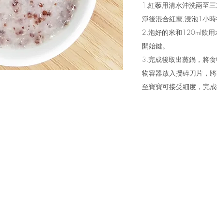
1.紅藜用清水沖洗兩至
淨後混合紅藜,浸泡1小
2.泡好的米和120ml
開始鍵。
3.完成後取出蒸鍋，將食
物容器放入攪碎刀片，將
至寶寶可接受細度，完成