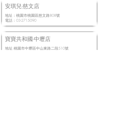
安琪兒-慈文店
地址：桃園市桃園區慈文路808號
電話：03-2715090
寶寶共和國-中壢店
地址:桃園市中壢區中山東路二段510號
電話:034652783
HOME
線上購物
實體經銷門市
關於babybrezza
部落客推薦
商品協助