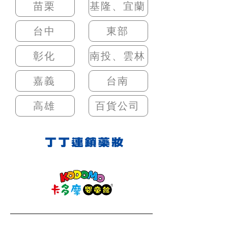
苗栗
基隆、宜蘭
台中
東部
彰化
南投、雲林
嘉義
台南
高雄
百貨公司