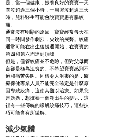
是，當一個健康，餵養良好的寶寶一天
哭泣超過三個小時，一周哭泣超過三天
時，兒科醫生可能會說寶寶患有腸絞
痛。 
通常沒有明顯的原因，寶寶經常每天在
同一時間發作劇烈，尖銳的哭聲。絞痛
通常可能在出生後幾週開始，在寶寶的
第四和第六周達到頂峰。
但是，儘管絞痛並不危險，但對父母而
言卻是極為沮喪的。不希望寶寶感到不
適和痛苦尖叫。同樣令人沮喪的是，醫
療保健專業人員不能完全確定是什麼原
因導致絞痛，這使其難以治療。如果您
是媽媽，想撫養一個剛出生的嬰兒，這
裡有一些傳統的緩解絞痛技巧，這些技
巧可能會有所緩解。
減少氣體